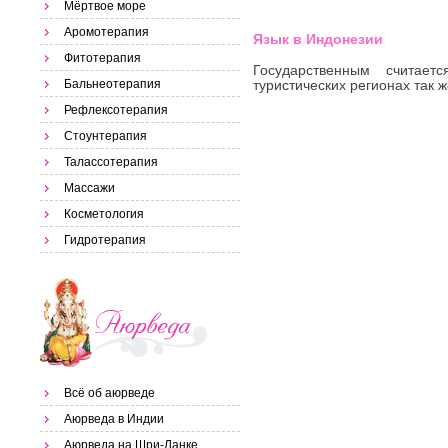
Мёртвое море
Аромотерапия
Язык в Индонезии
Фитотерапия
Государственным считает
Бальнеотерапия
туристических регионах так ж
Рефлексотерапия
Стоунтерапия
Талассотерапия
Массажи
Косметология
Гидротерапия
Всё об аюрведе
Аюрведа в Индии
Аюрведа на Шри-Ланке